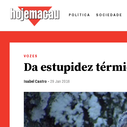
POLÍTICA
SOCIEDADE
Hoje Macau
Jornal em Língua Portuguesa
Skip
to
VOZES
content
Da estupidez térm
Isabel Castro
-
29 Jan 2016