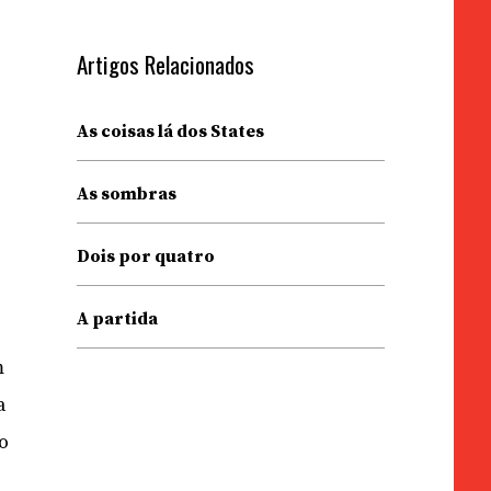
Artigos Relacionados
As coisas lá dos States
As sombras
Dois por quatro
A partida
m
a
ão