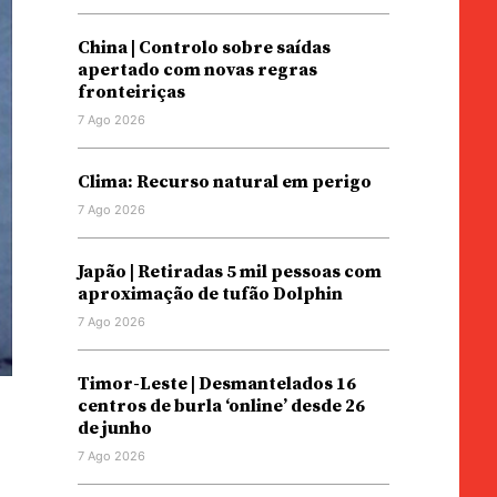
China | Controlo sobre saídas
apertado com novas regras
fronteiriças
7 Ago 2026
Clima: Recurso natural em perigo
7 Ago 2026
Japão | Retiradas 5 mil pessoas com
aproximação de tufão Dolphin
7 Ago 2026
Timor-Leste | Desmantelados 16
centros de burla ‘online’ desde 26
de junho
7 Ago 2026