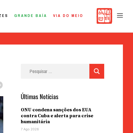
ZES
GRANDE BAÍA
VIA DO MEIO
Pesquisar
por:
Últimas Notícias
ONU condena sanções dos EUA
contra Cuba e alerta para crise
humanitária
7 Ago 2026