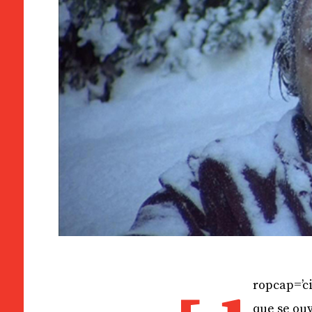
ropcap=’ci
que se ouv