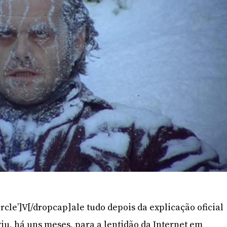
rcle’]V[/dropcap]ale tudo depois da explicação oficial
iu, há uns meses, para a lentidão da Internet em