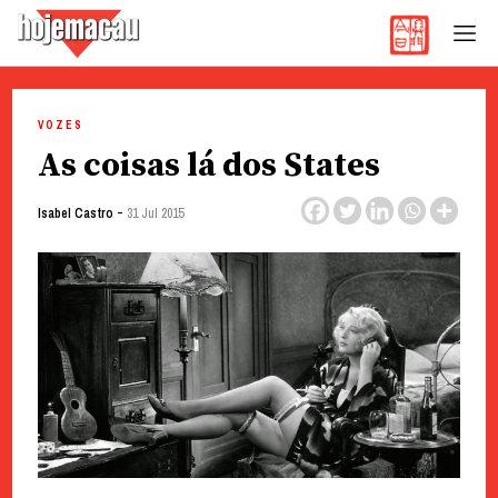
Hoje Macau
Jornal em Língua Portuguesa
Skip
to
VOZES
content
As coisas lá dos States
-
Isabel Castro
31 Jul 2015