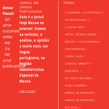
JORNAL EM
TEMAS
Issuu
LÍNGUA
PORTUGUESA
Panel:
A CANHOTA
AI PORTUGAL
Este é o jornal
An
ANTROPOFOBIAS
Hoje Macau na
error
internet. Somos
A OUTRA FACE
occurred
as notícias, a
ARTES, LETRAS E IDEIAS
while
análise, a opinião
we
BREVES
CARTOGRAFIAS
e muito mais, em
try
CARTOGRAFIAS
língua
list
portuguesa, na
CHINA / ÁSIA
your
Região
CRÓNICO ORIENTE
publications
Administrativa
DESPORTO
Especial de
DE TUDO E DE NADA
Macau.
DIVINA COMÉDIA
VER TODAS
DIÁRIOS DE PRÓSPERO
DIÁRIOS DE PRÓSPERO
EDITORIAL