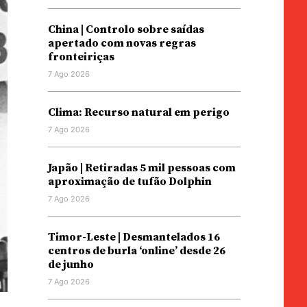
China | Controlo sobre saídas
apertado com novas regras
fronteiriças
7 Ago 2026
Clima: Recurso natural em perigo
7 Ago 2026
Japão | Retiradas 5 mil pessoas com
aproximação de tufão Dolphin
7 Ago 2026
Timor-Leste | Desmantelados 16
centros de burla ‘online’ desde 26
de junho
7 Ago 2026