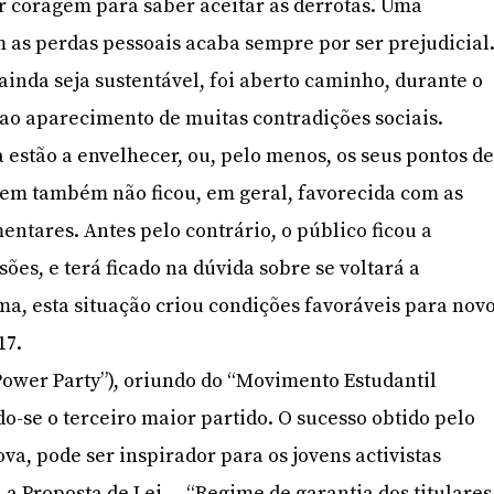
er coragem para saber aceitar as derrotas. Uma
as perdas pessoais acaba sempre por ser prejudicial
nda seja sustentável, foi aberto caminho, durante o
ao aparecimento de muitas contradições sociais.
estão a envelhecer, ou, pelo menos, os seus pontos de
agem também não ficou, em geral, favorecida com as
ntares. Antes pelo contrário, o público ficou a
es, e terá ficado na dúvida sobre se voltará a
rma, esta situação criou condições favoráveis para nov
17.
ower Party”), oriundo do “Movimento Estudantil
o-se o terceiro maior partido. O sucesso obtido pelo
va, pode ser inspirador para os jovens activistas
a Proposta de Lei – “Regime de garantia dos titulares