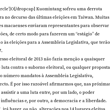
ircle’]O[/dropcap] Kuomintang sofreu uma derrota
ra no decurso das últimas eleições em Taiwan. Muitas
es macaenses enviaram representantes para observar
ções, de certo modo para fazerem um “estágio” de
 às eleições para a Assembleia Legislativa, que terã
7.
cesso eleitoral de 2013 não fazia menção a quaisquer
 luta contra o suborno eleitoral, ou qualquer propost
 o número mandatos à Assembleia Legislativa,
ecto. É por isso razoável afirmarmos que, nas próxima
 assistir a uma luta entre, por um lado, o poder
 influências e, por outro, a democracia e a liberdade.
irá haver, ou não, alterações nos 14 lugares eleitos