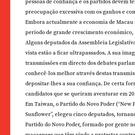
pessoas de confiança e os partidos devem t
preocupação excessiva com os ganhos e com 
Embora actualmente a economia de Macau ai
período de grande crescimento económico, 
Alguns deputados da Assembleia Legislativa 
vista estão a ficar ultrapassados. A sua im
transmissões em directo dos debates parlame
conhecê-los melhor através destas transmissõ
depositar-lhes a sua confiança. De certa fo
candidatos que se queiram aventurar em 20
Em Taiwan, o Partido do Novo Poder (“New P
Sunflower”, elegeu cinco deputados, tornand
Partido do Novo Poder, formado por gente no
macaenses que têm vindo a protestar contra 