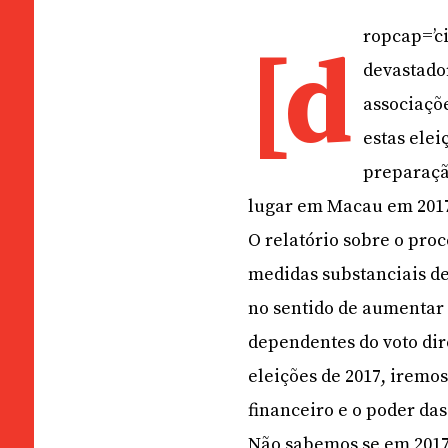
ropcap=’c
[d
devastado
associaçõ
estas elei
preparação
lugar em Macau em 201
O relatório sobre o pro
medidas substanciais de
no sentido de aumentar
dependentes do voto dir
eleições de 2017, iremos
financeiro e o poder das
Não sabemos se em 2017, 