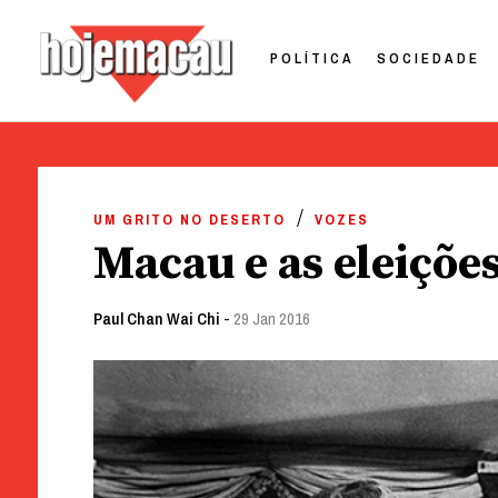
POLÍTICA
SOCIEDADE
Hoje Macau
Jornal em Língua Portuguesa
Skip
to
UM GRITO NO DESERTO
VOZES
content
Macau e as eleiçõe
Paul Chan Wai Chi
-
29 Jan 2016