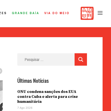
ZES
GRANDE BAÍA
VIA DO MEIO
Pesquisar
por:
Últimas Notícias
ONU condena sanções dos EUA
contra Cuba e alerta para crise
humanitária
7 Ago 2026