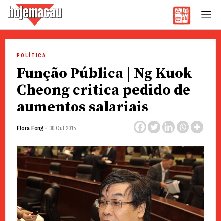
Hoje Macau
Jornal em Língua Portuguesa
Skip
to
POLÍTICA
content
Função Pública | Ng Kuok
Cheong critica pedido de
aumentos salariais
-
Flora Fong
30 Out 2015