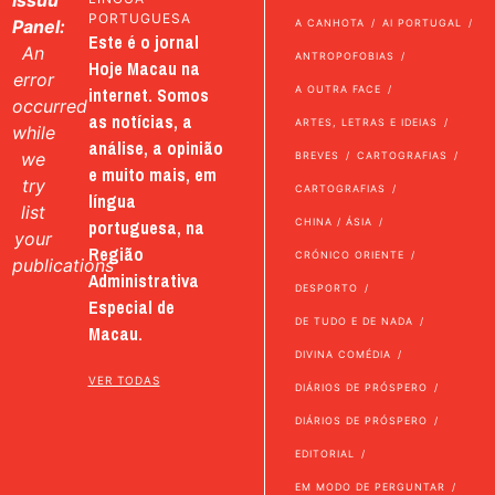
PORTUGUESA
Panel:
A CANHOTA
AI PORTUGAL
Este é o jornal
An
ANTROPOFOBIAS
Hoje Macau na
error
internet. Somos
A OUTRA FACE
occurred
as notícias, a
ARTES, LETRAS E IDEIAS
while
análise, a opinião
we
BREVES
CARTOGRAFIAS
e muito mais, em
try
CARTOGRAFIAS
língua
list
portuguesa, na
CHINA / ÁSIA
your
Região
CRÓNICO ORIENTE
publications
Administrativa
DESPORTO
Especial de
DE TUDO E DE NADA
Macau.
DIVINA COMÉDIA
VER TODAS
DIÁRIOS DE PRÓSPERO
DIÁRIOS DE PRÓSPERO
EDITORIAL
EM MODO DE PERGUNTAR