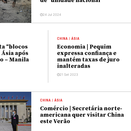
de “unidade nacional”
24 Jul 2024
CHINA / ÁSIA
ta “blocos
Economia | Pequim
 Ásia após
expressa confiança e
o – Manila
mantém taxas de juro
inalteradas
21 Set 2023
CHINA / ÁSIA
Comércio | Secretária norte-
americana quer visitar China
este Verão