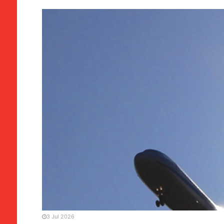
CHINA / ÁSIA
China | Piloto que embateu
Pequim quis suicidar-se
3 Jul 2026