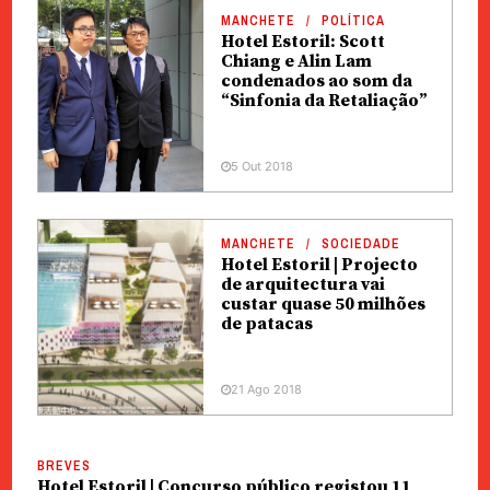
MANCHETE
POLÍTICA
Hotel Estoril: Scott
Chiang e Alin Lam
condenados ao som da
“Sinfonia da Retaliação”
5 Out 2018
MANCHETE
SOCIEDADE
Hotel Estoril | Projecto
de arquitectura vai
custar quase 50 milhões
de patacas
21 Ago 2018
BREVES
Hotel Estoril | Concurso público registou 11