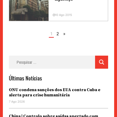
10 Ago 2015
1
2
»
Pesquisar
por:
Últimas Notícias
ONU condena sanções dos EUA contra Cuba e
alerta para crise humanitária
7 Ago 2026
China | Controlo sobre saídas apertado com