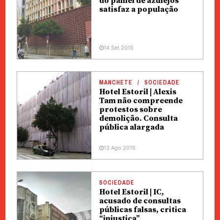
do painel de azulejos
satisfaz a população
14 Set 2015
MANCHETE
SOCIEDADE
Hotel Estoril | Alexis
Tam não compreende
protestos sobre
demolição. Consulta
pública alargada
13 Ago 2015
SOCIEDADE
Hotel Estoril | IC,
acusado de consultas
públicas falsas, critica
“injustiça”