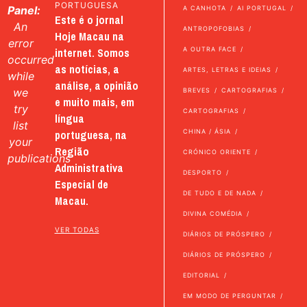
PORTUGUESA
Panel:
A CANHOTA
AI PORTUGAL
Este é o jornal
An
ANTROPOFOBIAS
Hoje Macau na
error
internet. Somos
A OUTRA FACE
occurred
as notícias, a
ARTES, LETRAS E IDEIAS
while
análise, a opinião
we
BREVES
CARTOGRAFIAS
e muito mais, em
try
CARTOGRAFIAS
língua
list
portuguesa, na
CHINA / ÁSIA
your
Região
CRÓNICO ORIENTE
publications
Administrativa
DESPORTO
Especial de
DE TUDO E DE NADA
Macau.
DIVINA COMÉDIA
VER TODAS
DIÁRIOS DE PRÓSPERO
DIÁRIOS DE PRÓSPERO
EDITORIAL
EM MODO DE PERGUNTAR