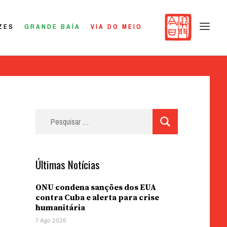
ZES
GRANDE BAÍA
VIA DO MEIO
Pesquisar
por:
Últimas Notícias
ONU condena sanções dos EUA
contra Cuba e alerta para crise
humanitária
7 Ago 2026