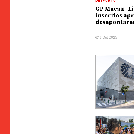
DESPORTO
GP Macau | Li
inscritos ap
desapontar
16 Out 2025