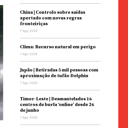
China | Controlo sobre saídas
apertado com novas regras
fronteiriças
7 Ago 2026
Clima: Recurso natural em perigo
7 Ago 2026
Japão | Retiradas 5 mil pessoas com
aproximação de tufão Dolphin
7 Ago 2026
Timor-Leste | Desmantelados 16
centros de burla ‘online’ desde 26
de junho
7 Ago 2026