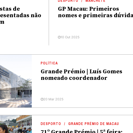
DESPORTO
MANCHETE
stas de
GP Macau: Primeiros
resentadas não
nomes e primeiras dúvid
am
10 Out 2025
POLÍTICA
Grande Prémio | Luís Gomes
nomeado coordenador
20 Mar 2025
DESPORTO
GRANDE PRÉMIO DE MACAU
71º Grande Prémio | 5ª feira: