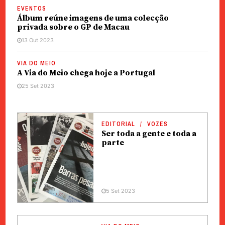
EVENTOS
Álbum reúne imagens de uma colecção
privada sobre o GP de Macau
13 Out 2023
VIA DO MEIO
A Via do Meio chega hoje a Portugal
25 Set 2023
EDITORIAL
VOZES
Ser toda a gente e toda a
parte
5 Set 2023