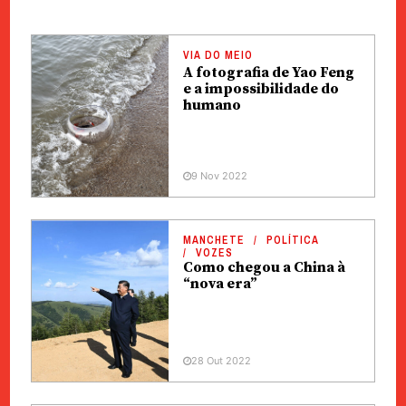
VIA DO MEIO
A fotografia de Yao Feng
e a impossibilidade do
humano
9 Nov 2022
MANCHETE
POLÍTICA
VOZES
Como chegou a China à
“nova era”
28 Out 2022