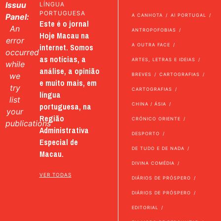
Issuu
LÍNGUA
PORTUGUESA
Panel:
A CANHOTA
AI PORTUGAL
Este é o jornal
An
ANTROPOFOBIAS
Hoje Macau na
error
internet. Somos
A OUTRA FACE
occurred
as notícias, a
ARTES, LETRAS E IDEIAS
while
análise, a opinião
we
BREVES
CARTOGRAFIAS
e muito mais, em
try
CARTOGRAFIAS
língua
list
portuguesa, na
CHINA / ÁSIA
your
Região
CRÓNICO ORIENTE
publications
Administrativa
DESPORTO
Especial de
DE TUDO E DE NADA
Macau.
DIVINA COMÉDIA
VER TODAS
DIÁRIOS DE PRÓSPERO
DIÁRIOS DE PRÓSPERO
EDITORIAL