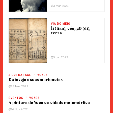
3 Mar 2023
VIA DO MEIO
Ìì (tian), céu; µØ (dì),
terra
5 Jan 2023
A OUTRA FACE
VOZES
Da inveja e suas marionetas
24 Nov 2022
EVENTOS
VOZES
A pintura de Yuen e a cidade metamórfica
14 Nov 2022