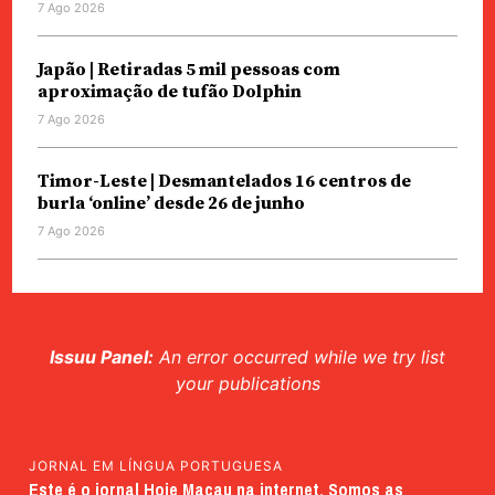
7 Ago 2026
Japão | Retiradas 5 mil pessoas com
aproximação de tufão Dolphin
7 Ago 2026
Timor-Leste | Desmantelados 16 centros de
burla ‘online’ desde 26 de junho
7 Ago 2026
Issuu Panel:
An error occurred while we try list
your publications
JORNAL EM LÍNGUA PORTUGUESA
Este é o jornal Hoje Macau na internet. Somos as