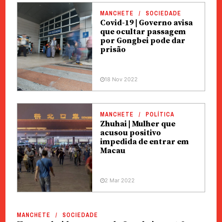
MANCHETE
SOCIEDADE
Covid-19 | Governo avisa
que ocultar passagem
por Gongbei pode dar
prisão
18 Nov 2022
MANCHETE
POLÍTICA
Zhuhai | Mulher que
acusou positivo
impedida de entrar em
Macau
2 Mar 2022
MANCHETE
SOCIEDADE