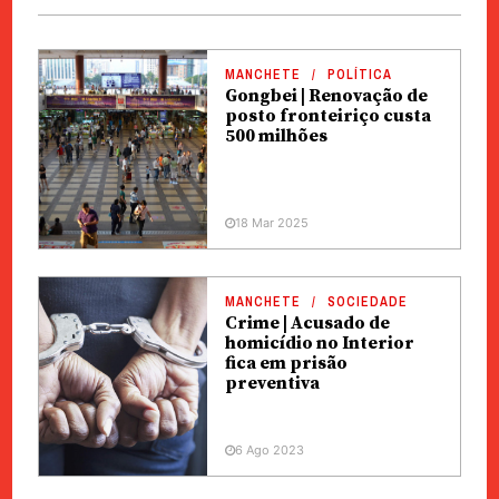
MANCHETE
POLÍTICA
Gongbei | Renovação de
posto fronteiriço custa
500 milhões
18 Mar 2025
MANCHETE
SOCIEDADE
Crime | Acusado de
homicídio no Interior
fica em prisão
preventiva
6 Ago 2023