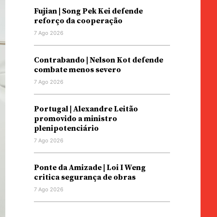
Fujian | Song Pek Kei defende
reforço da cooperação
7 Ago 2026
Contrabando | Nelson Kot defende
combate menos severo
7 Ago 2026
Portugal | Alexandre Leitão
promovido a ministro
plenipotenciário
7 Ago 2026
Ponte da Amizade | Loi I Weng
critica segurança de obras
7 Ago 2026