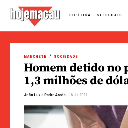
POLÍTICA
SOCIEDADE
Hoje Macau
Jornal em Língua Portuguesa
Skip
to
MANCHETE
SOCIEDADE
content
Homem detido no p
1,3 milhões de dól
João Luz
e
Pedro Arede
-
16 Jul 2021