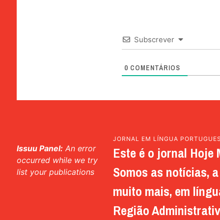
Subscrever
0
COMENTÁRIOS
JORNAL EM LÍNGUA PORTUGUE
Issuu Panel:
An error
Este é o jornal Hoje 
occurred while we try
Somos as notícias, a 
list your publications
muito mais, em língu
Região Administrativ