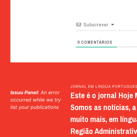
Subscrever
0
COMENTÁRIOS
JORNAL EM LÍNGUA PORTUGUE
Issuu Panel:
An error
Este é o jornal Hoje 
occurred while we try
Somos as notícias, a 
list your publications
muito mais, em língu
Região Administrativ