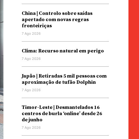
China | Controlo sobre saídas
apertado com novas regras
fronteiriças
7 Ago 2026
Clima: Recurso natural em perigo
7 Ago 2026
Japão | Retiradas 5 mil pessoas com
aproximação de tufão Dolphin
7 Ago 2026
Timor-Leste | Desmantelados 16
centros de burla ‘online’ desde 26
de junho
7 Ago 2026