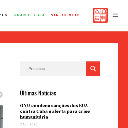
ZES
GRANDE BAÍA
VIA DO MEIO
Pesquisar
por:
Últimas Notícias
ONU condena sanções dos EUA
contra Cuba e alerta para crise
humanitária
7 Ago 2026