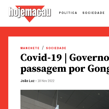
POLÍTICA
SOCIEDADE
Hoje Macau
Jornal em Língua Portuguesa
Skip
to
MANCHETE
SOCIEDADE
content
Covid-19 | Governo
passagem por Gong
João Luz
-
18 Nov 2022