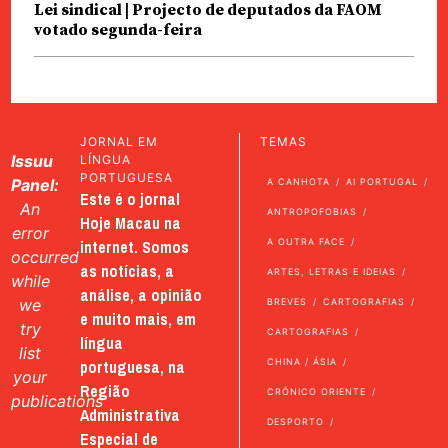
Lei sindical | Projecto de deputados da FAOM
votado segunda-feira
JORNAL EM
TEMAS
Issuu
LÍNGUA
PORTUGUESA
Panel:
A CANHOTA
AI PORTUGAL
Este é o jornal
An
ANTROPOFOBIAS
Hoje Macau na
error
internet. Somos
A OUTRA FACE
occurred
as notícias, a
ARTES, LETRAS E IDEIAS
while
análise, a opinião
we
BREVES
CARTOGRAFIAS
e muito mais, em
try
CARTOGRAFIAS
língua
list
portuguesa, na
CHINA / ÁSIA
your
Região
CRÓNICO ORIENTE
publications
Administrativa
DESPORTO
Especial de