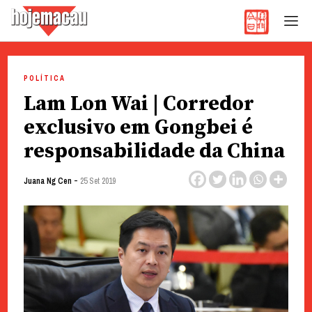
Hoje Macau
Jornal em Língua Portuguesa
Skip
to
POLÍTICA
content
Lam Lon Wai | Corredor
exclusivo em Gongbei é
responsabilidade da China
-
Juana Ng Cen
25 Set 2019