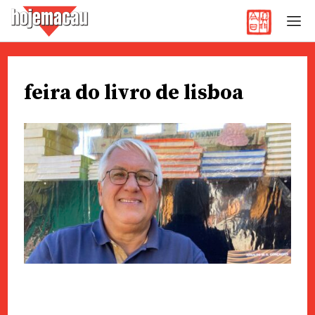
Hoje Macau
Jornal em Língua Portuguesa
Skip
to
feira do livro de lisboa
content