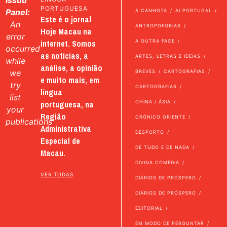
Issuu
PORTUGUESA
Panel:
A CANHOTA
AI PORTUGAL
Este é o jornal
An
ANTROPOFOBIAS
Hoje Macau na
error
internet. Somos
A OUTRA FACE
occurred
as notícias, a
ARTES, LETRAS E IDEIAS
while
análise, a opinião
we
BREVES
CARTOGRAFIAS
e muito mais, em
try
CARTOGRAFIAS
língua
list
portuguesa, na
CHINA / ÁSIA
your
Região
CRÓNICO ORIENTE
publications
Administrativa
DESPORTO
Especial de
DE TUDO E DE NADA
Macau.
DIVINA COMÉDIA
VER TODAS
DIÁRIOS DE PRÓSPERO
DIÁRIOS DE PRÓSPERO
EDITORIAL
EM MODO DE PERGUNTAR