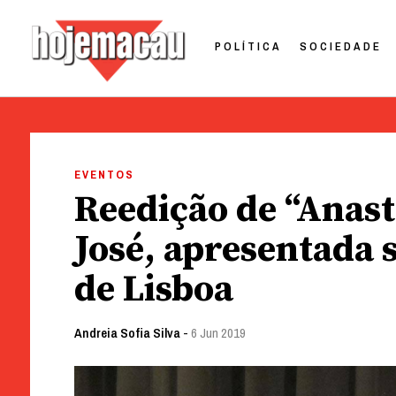
POLÍTICA
SOCIEDADE
Hoje Macau
Jornal em Língua Portuguesa
Skip
to
EVENTOS
content
Reedição de “Anast
José, apresentada 
de Lisboa
Andreia Sofia Silva
-
6 Jun 2019