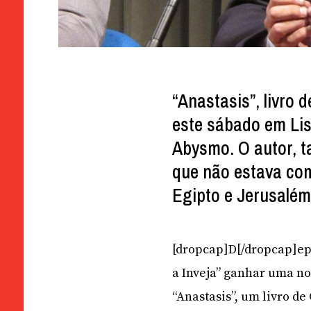
“Anastasis”, livro 
este sábado em Lis
Abysmo. O autor, t
que não estava co
Egipto e Jerusalé
[dropcap]D[/dropcap]epo
a Inveja” ganhar uma no
“Anastasis”, um livro de