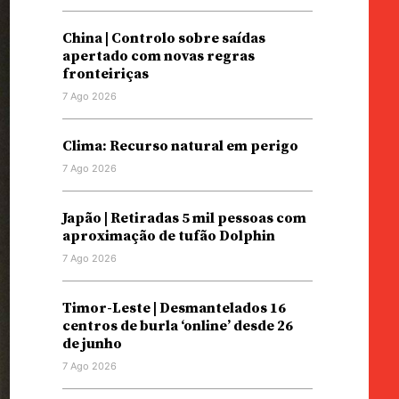
China | Controlo sobre saídas
apertado com novas regras
fronteiriças
7 Ago 2026
Clima: Recurso natural em perigo
7 Ago 2026
Japão | Retiradas 5 mil pessoas com
aproximação de tufão Dolphin
7 Ago 2026
Timor-Leste | Desmantelados 16
centros de burla ‘online’ desde 26
de junho
7 Ago 2026