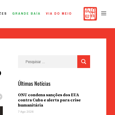
ZES
GRANDE BAÍA
VIA DO MEIO
Pesquisar
por:
o
Últimas Notícias
ONU condena sanções dos EUA
contra Cuba e alerta para crise
humanitária
7 Ago 2026