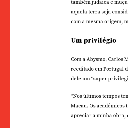
também judaica e muçul
aquela terra seja consi
com a mesma origem, ma
Um privilégio
Com a Abysmo, Carlos Mo
reeditado em Portugal 
dele um “super privilegi
“Nos últimos tempos te
Macau. Os académicos tê
apreciar a minha obra, 