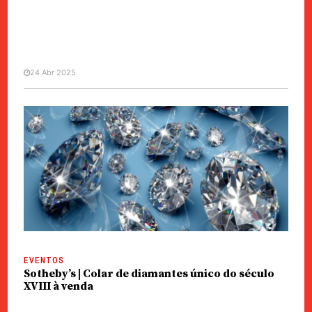
24 Abr 2025
POLÍTICA
LAG 2025 | Empresa vai modificar
pedras preciosas dos países
lusófonos
EVENTOS
Sotheby’s | Colar de diamantes único do século
XVIII à venda