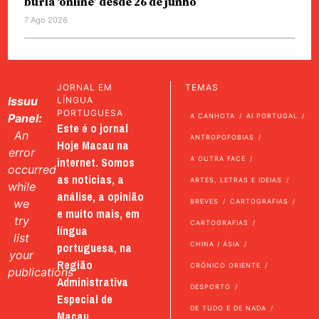
burla ‘online’ desde 26 de junho
7 Ago 2026
JORNAL EM
TEMAS
Issuu
LÍNGUA
PORTUGUESA
Panel:
A CANHOTA
AI PORTUGAL
Este é o jornal
An
ANTROPOFOBIAS
Hoje Macau na
error
internet. Somos
A OUTRA FACE
occurred
as notícias, a
ARTES, LETRAS E IDEIAS
while
análise, a opinião
we
BREVES
CARTOGRAFIAS
e muito mais, em
try
CARTOGRAFIAS
língua
list
portuguesa, na
CHINA / ÁSIA
your
Região
CRÓNICO ORIENTE
publications
Administrativa
DESPORTO
Especial de
DE TUDO E DE NADA
Macau.