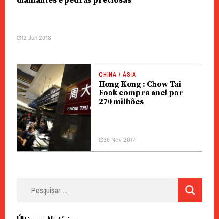
diamantes e pedras preciosas
12 Jun 2018
CHINA / ÁSIA
Hong Kong : Chow Tai
Fook compra anel por
270 milhões
30 Nov 2017
Pesquisar
por: