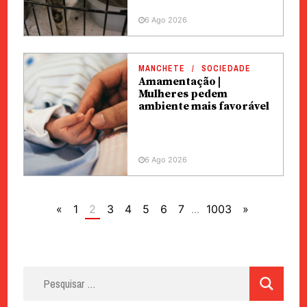
6 Ago 2026
MANCHETE
SOCIEDADE
Amamentação |
Mulheres pedem
ambiente mais favorável
6 Ago 2026
«
1
2
3
4
5
6
7
...
1003
»
Pesquisar
por: