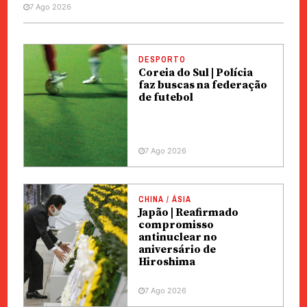
7 Ago 2026
DESPORTO
Coreia do Sul | Polícia
faz buscas na federação
de futebol
7 Ago 2026
CHINA / ÁSIA
Japão | Reafirmado
compromisso
antinuclear no
aniversário de
Hiroshima
7 Ago 2026