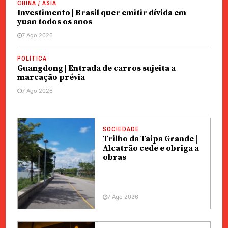
CHINA / ÁSIA
Investimento | Brasil quer emitir dívida em
yuan todos os anos
7 Ago 2026
POLÍTICA
Guangdong | Entrada de carros sujeita a
marcação prévia
7 Ago 2026
SOCIEDADE
Trilho da Taipa Grande |
Alcatrão cede e obriga a
obras
7 Ago 2026