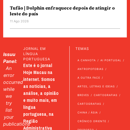
Tufão | Dolphin enfraquece depois de atingir o
leste do país
11 Ago 2026
JORNAL EM
TEMAS
Issuu
LÍNGUA
PORTUGUESA
Panel:
A CANHOTA
AI PORTUGAL
Este é o jornal
An
ANTROPOFOBIAS
Hoje Macau na
error
internet. Somos
A OUTRA FACE
occurred
as notícias, a
ARTES, LETRAS E IDEIAS
while
análise, a opinião
we
BREVES
CARTOGRAFIAS
e muito mais, em
try
CARTOGRAFIAS
língua
list
portuguesa, na
CHINA / ÁSIA
your
Região
CRÓNICO ORIENTE
publications
Administrativa
DESPORTO