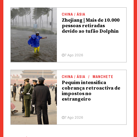
CHINA / ÁSIA
Zhejiang | Mais de 10.000
pessoas retiradas
devido ao tufão Dolphin
7 Ago 2026
CHINA / ÁSIA
MANCHETE
Pequim intensifica
cobrança retroactiva de
impostos no
estrangeiro
7 Ago 2026