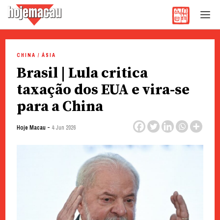
Hoje Macau
Jornal em Língua Portuguesa
Skip
to
CHINA / ÁSIA
content
Brasil | Lula critica
taxação dos EUA e vira-se
para a China
-
Hoje Macau
4 Jun 2026