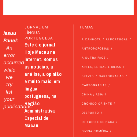
JORNAL EM
TEMAS
Issuu
LÍNGUA
PORTUGUESA
Panel:
A CANHOTA
AI PORTUGAL
Este é o jornal
An
ANTROPOFOBIAS
Hoje Macau na
error
internet. Somos
A OUTRA FACE
occurred
as notícias, a
ARTES, LETRAS E IDEIAS
while
análise, a opinião
we
BREVES
CARTOGRAFIAS
e muito mais, em
try
CARTOGRAFIAS
língua
list
portuguesa, na
CHINA / ÁSIA
your
Região
CRÓNICO ORIENTE
publications
Administrativa
DESPORTO
Especial de
DE TUDO E DE NADA
Macau.
DIVINA COMÉDIA