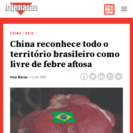
Hoje Macau
Jornal em Língua Portuguesa
Skip
to
CHINA / ÁSIA
content
China reconhece todo o
território brasileiro como
livre de febre aftosa
-
Hoje Macau
4 Jun 2026