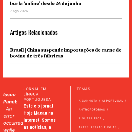
burla ‘online’ desde 26 de junho
7 Ago 2026
Artigos Relacionados
Brasil | China suspende importações de carne de
bovino de três fábricas
JORNAL EM
TEMAS
Issuu
LÍNGUA
PORTUGUESA
Panel:
A CANHOTA
AI PORTUGAL
Este é o jornal
An
ANTROPOFOBIAS
Hoje Macau na
error
internet. Somos
A OUTRA FACE
occurred
as notícias, a
ARTES, LETRAS E IDEIAS
while