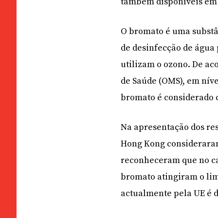
também disponíveis em
O bromato é uma substâ
de desinfecção de água
utilizam o ozono. De ac
de Saúde (OMS), em níve
bromato é considerado c
Na apresentação dos res
Hong Kong consideraram
reconheceram que no ca
bromato atingiram o li
actualmente pela UE é d