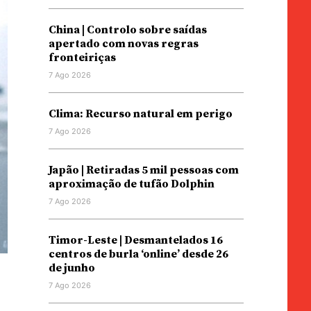
China | Controlo sobre saídas
apertado com novas regras
fronteiriças
7 Ago 2026
Clima: Recurso natural em perigo
7 Ago 2026
Japão | Retiradas 5 mil pessoas com
aproximação de tufão Dolphin
7 Ago 2026
Timor-Leste | Desmantelados 16
centros de burla ‘online’ desde 26
de junho
7 Ago 2026