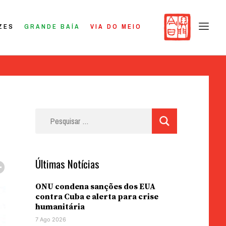
ZES
GRANDE BAÍA
VIA DO MEIO
Pesquisar
por:
Últimas Notícias
ONU condena sanções dos EUA
contra Cuba e alerta para crise
humanitária
7 Ago 2026