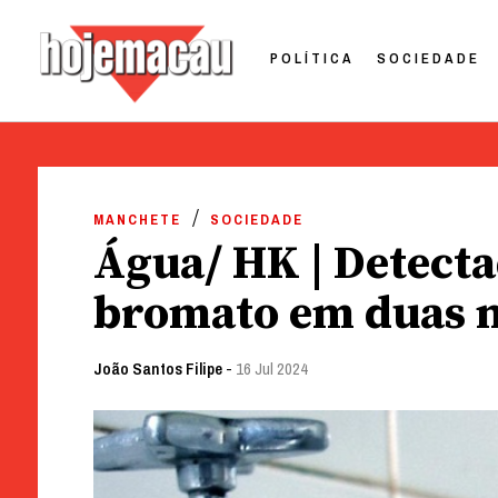
POLÍTICA
SOCIEDADE
Hoje Macau
Jornal em Língua Portuguesa
Skip
to
MANCHETE
SOCIEDADE
content
Água/ HK | Detecta
bromato em duas 
João Santos Filipe
-
16 Jul 2024