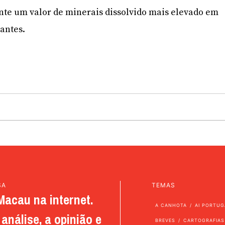
te um valor de minerais dissolvido mais elevado em
antes.
SA
TEMAS
Macau na internet.
A CANHOTA
AI PORTUG
análise, a opinião e
BREVES
CARTOGRAFIAS