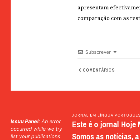
apresentam efectivamen
comparação com as rest
Subscrever
0
COMENTÁRIOS
JORNAL EM LÍNGUA PORTUGUE
Issuu Panel:
An error
Este é o jornal Hoje 
occurred while we try
Somos as notícias, a 
list your publications