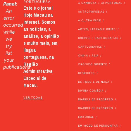
PORTUGUESA
Panel:
A CANHOTA
AI PORTUGAL
Este é o jornal
An
ANTROPOFOBIAS
Hoje Macau na
error
internet. Somos
A OUTRA FACE
occurred
as notícias, a
ARTES, LETRAS E IDEIAS
while
análise, a opinião
we
BREVES
CARTOGRAFIAS
e muito mais, em
try
CARTOGRAFIAS
língua
list
portuguesa, na
CHINA / ÁSIA
your
Região
CRÓNICO ORIENTE
publications
Administrativa
DESPORTO
Especial de
DE TUDO E DE NADA
Macau.
DIVINA COMÉDIA
VER TODAS
DIÁRIOS DE PRÓSPERO
DIÁRIOS DE PRÓSPERO
EDITORIAL
EM MODO DE PERGUNTAR