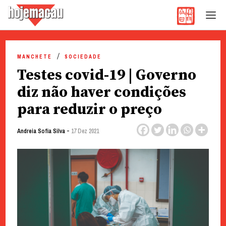
Hoje Macau
Jornal em Língua Portuguesa
Skip
to
MANCHETE
SOCIEDADE
content
Testes covid-19 | Governo
diz não haver condições
para reduzir o preço
-
Andreia Sofia Silva
17 Dez 2021