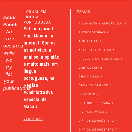
JORNAL EM
TEMAS
Issuu
LÍNGUA
PORTUGUESA
Panel:
A CANHOTA
AI PORTUGAL
Este é o jornal
An
ANTROPOFOBIAS
Hoje Macau na
error
internet. Somos
A OUTRA FACE
occurred
as notícias, a
ARTES, LETRAS E IDEIAS
while
análise, a opinião
we
BREVES
CARTOGRAFIAS
e muito mais, em
try
CARTOGRAFIAS
língua
list
portuguesa, na
CHINA / ÁSIA
your
Região
CRÓNICO ORIENTE
publications
Administrativa
DESPORTO
Especial de
DE TUDO E DE NADA
Macau.
DIVINA COMÉDIA
VER TODAS
DIÁRIOS DE PRÓSPERO
DIÁRIOS DE PRÓSPERO