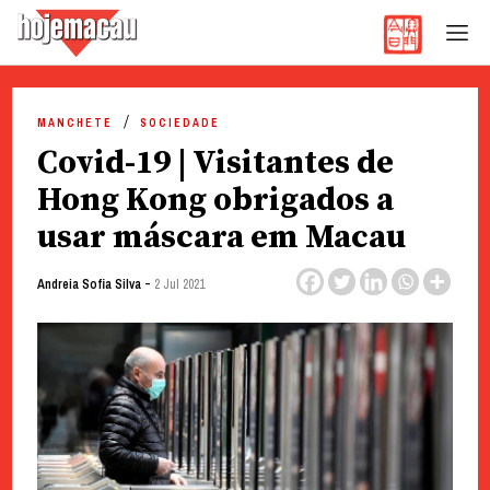
Hoje Macau
Jornal em Língua Portuguesa
Skip
to
MANCHETE
SOCIEDADE
content
Covid-19 | Visitantes de
Hong Kong obrigados a
usar máscara em Macau
-
Andreia Sofia Silva
2 Jul 2021