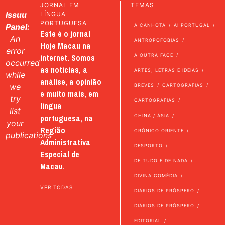
JORNAL EM
TEMAS
Issuu
LÍNGUA
PORTUGUESA
Panel:
A CANHOTA
AI PORTUGAL
Este é o jornal
An
ANTROPOFOBIAS
Hoje Macau na
error
internet. Somos
A OUTRA FACE
occurred
as notícias, a
ARTES, LETRAS E IDEIAS
while
análise, a opinião
we
BREVES
CARTOGRAFIAS
e muito mais, em
try
CARTOGRAFIAS
língua
list
portuguesa, na
CHINA / ÁSIA
your
Região
CRÓNICO ORIENTE
publications
Administrativa
DESPORTO
Especial de
DE TUDO E DE NADA
Macau.
DIVINA COMÉDIA
VER TODAS
DIÁRIOS DE PRÓSPERO
DIÁRIOS DE PRÓSPERO
EDITORIAL