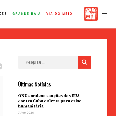
ZES
GRANDE BAÍA
VIA DO MEIO
Pesquisar
por:
Últimas Notícias
ONU condena sanções dos EUA
contra Cuba e alerta para crise
humanitária
7 Ago 2026