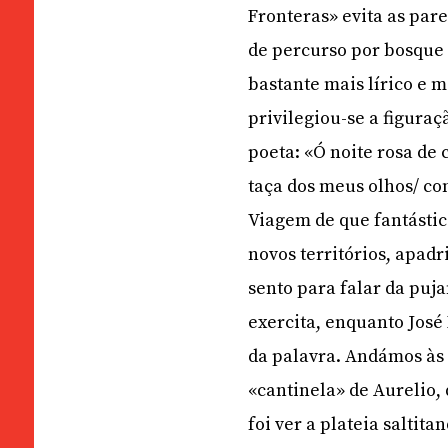
Fronteras» evita as par
de percurso por bosque 
bastante mais lírico e m
privilegiou-se a figuraç
poeta: «Ó noite rosa de
taça dos meus olhos/ co
Viagem de que fantástic
novos territórios, apad
sento para falar da puja
exercita, enquanto José
da palavra. Andámos às
«cantinela» de Aurelio, 
foi ver a plateia saltit