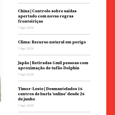
China | Controlo sobre saídas
apertado com novas regras
fronteiriças
7 Ago 2026
Clima: Recurso natural em perigo
7 Ago 2026
Japão | Retiradas 5 mil pessoas com
aproximação de tufão Dolphin
7 Ago 2026
Timor-Leste | Desmantelados 16
centros de burla ‘online’ desde 26
de junho
7 Ago 2026