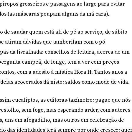
iropos grosseiros e passagens ao largo para evitar
dos (as máscaras poupam alguns da má cara).
 de saudar quem está ali de pé ao serviço, de súbito
e atiram dúvidas que tamborilam com o pó
pas da livralhada: conselhos de leitura, acerca de um
 pergunta campeã, de longe, tem a ver com preços
contos, com a adesão à mística Hora H. Tantos anos a
eias acocorados dá nisto: saldos como modo de vida.
ssim eucaliptos, as editoras-taxímetro: pague que nós
estolho, sem fogo, mas esperando arder, com autores
, uns em afogadilho, mas outros em celebração de
cio das identidades terá sempre por onde crescer: qu