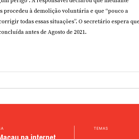
gum perigo”. A responsável declarou que mediante
os procedeu à demolição voluntária e que “pouco a
orrigir todas essas situações”. O secretário espera qu
 concluída antes de Agosto de 2021.
SA
TEMAS
Macau na internet.