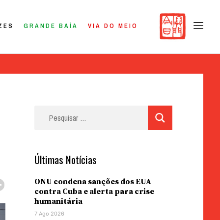
ZES
GRANDE BAÍA
VIA DO MEIO
Pesquisar
por:
Últimas Notícias
ONU condena sanções dos EUA
contra Cuba e alerta para crise
humanitária
7 Ago 2026