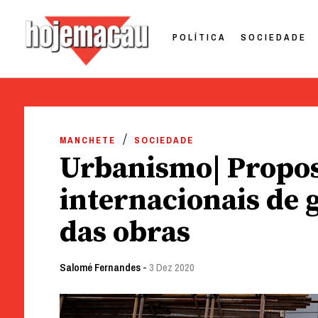
POLÍTICA
SOCIEDADE
Hoje Macau
Jornal em Língua Portuguesa
Skip
to
MANCHETE
SOCIEDADE
content
Urbanismo| Propos
internacionais de 
das obras
Salomé Fernandes
-
3 Dez 2020