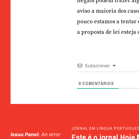
ilegais podem trazer al
aviso a maioria dos cas
pouco estamos a tentar c
a proposta de lei esteja
Subscrever
0
COMENTÁRIOS
JORNAL EM LÍNGUA PORTUGUE
Issuu Panel:
An error
Este é o jornal Hoje 