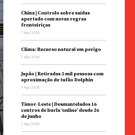
China | Controlo sobre saídas
apertado com novas regras
fronteiriças
7 Ago 2026
Clima: Recurso natural em perigo
7 Ago 2026
Japão | Retiradas 5 mil pessoas com
aproximação de tufão Dolphin
7 Ago 2026
Timor-Leste | Desmantelados 16
centros de burla ‘online’ desde 26
de junho
7 Ago 2026