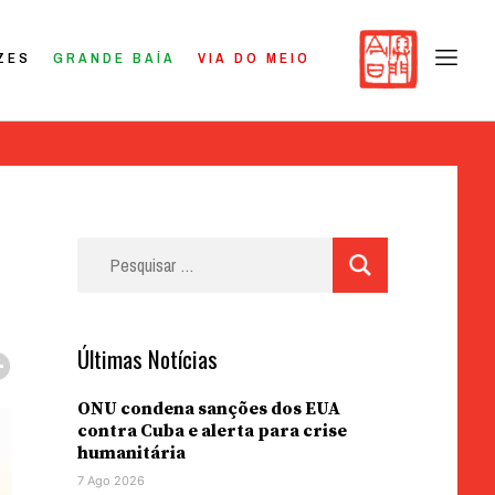
ZES
GRANDE BAÍA
VIA DO MEIO
Pesquisar
por:
Últimas Notícias
ONU condena sanções dos EUA
contra Cuba e alerta para crise
humanitária
7 Ago 2026