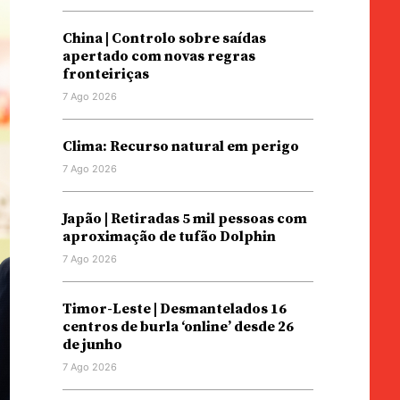
China | Controlo sobre saídas
apertado com novas regras
fronteiriças
7 Ago 2026
Clima: Recurso natural em perigo
7 Ago 2026
Japão | Retiradas 5 mil pessoas com
aproximação de tufão Dolphin
7 Ago 2026
Timor-Leste | Desmantelados 16
centros de burla ‘online’ desde 26
de junho
7 Ago 2026