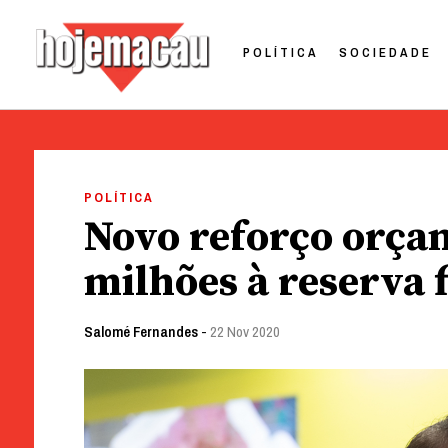
POLÍTICA
SOCIEDADE
Hoje Macau
Jornal em Língua Portuguesa
Skip
to
POLÍTICA
content
Novo reforço orçam
milhões à reserva 
Salomé Fernandes
-
22 Nov 2020