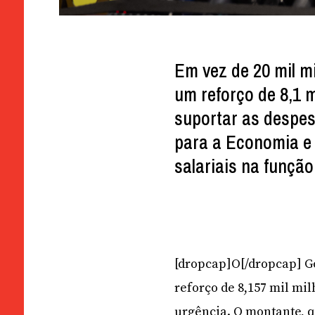
Em vez de 20 mil m
um reforço de 8,1 
suportar as despesa
para a Economia e 
salariais na função
[dropcap]O[/dropcap] Go
reforço de 8,157 mil mi
urgência. O montante, q