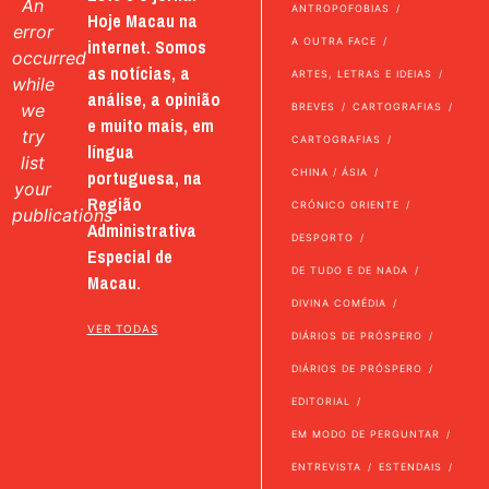
An
ANTROPOFOBIAS
Hoje Macau na
error
internet. Somos
A OUTRA FACE
occurred
as notícias, a
ARTES, LETRAS E IDEIAS
while
análise, a opinião
we
BREVES
CARTOGRAFIAS
e muito mais, em
try
CARTOGRAFIAS
língua
list
portuguesa, na
CHINA / ÁSIA
your
Região
CRÓNICO ORIENTE
publications
Administrativa
DESPORTO
Especial de
DE TUDO E DE NADA
Macau.
DIVINA COMÉDIA
VER TODAS
DIÁRIOS DE PRÓSPERO
DIÁRIOS DE PRÓSPERO
EDITORIAL
EM MODO DE PERGUNTAR
ENTREVISTA
ESTENDAIS