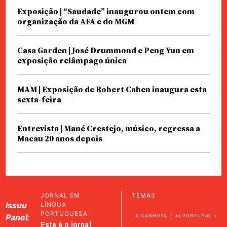
Exposição | “Saudade” inaugurou ontem com
organização da AFA e do MGM
Casa Garden | José Drummond e Peng Yun em
exposição relâmpago única
MAM | Exposição de Robert Cahen inaugura esta
sexta-feira
Entrevista | Mané Crestejo, músico, regressa a
Macau 20 anos depois
JORNAL EM
TEMAS
Issuu
LÍNGUA
PORTUGUESA
Panel:
A CANHOTA
AI PORTUGAL
Este é o jornal