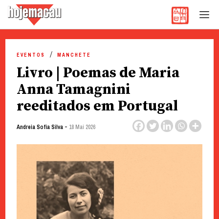
Hoje Macau
Jornal em Língua Portuguesa
Skip
to
EVENTOS
MANCHETE
content
Livro | Poemas de Maria
Anna Tamagnini
reeditados em Portugal
-
Andreia Sofia Silva
18 Mai 2026