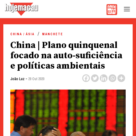
Hoje Macau
Jornal em Língua Portuguesa
Skip
to
CHINA / ÁSIA
MANCHETE
content
China | Plano quinquenal
focado na auto-suficiência
e políticas ambientais
-
João Luz
29 Out 2020