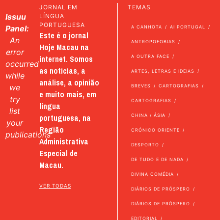
JORNAL EM
TEMAS
Issuu
LÍNGUA
PORTUGUESA
Panel:
A CANHOTA
AI PORTUGAL
Este é o jornal
An
ANTROPOFOBIAS
Hoje Macau na
error
internet. Somos
A OUTRA FACE
occurred
as notícias, a
ARTES, LETRAS E IDEIAS
while
análise, a opinião
we
BREVES
CARTOGRAFIAS
e muito mais, em
try
CARTOGRAFIAS
língua
list
portuguesa, na
CHINA / ÁSIA
your
Região
CRÓNICO ORIENTE
publications
Administrativa
DESPORTO
Especial de
DE TUDO E DE NADA
Macau.
DIVINA COMÉDIA
VER TODAS
DIÁRIOS DE PRÓSPERO
DIÁRIOS DE PRÓSPERO
EDITORIAL