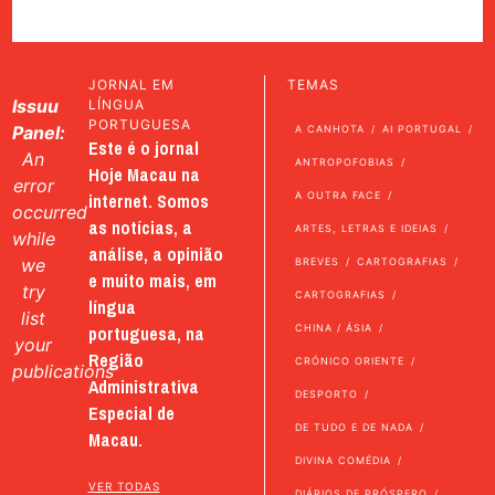
JORNAL EM
TEMAS
Issuu
LÍNGUA
PORTUGUESA
Panel:
A CANHOTA
AI PORTUGAL
Este é o jornal
An
ANTROPOFOBIAS
Hoje Macau na
error
internet. Somos
A OUTRA FACE
occurred
as notícias, a
ARTES, LETRAS E IDEIAS
while
análise, a opinião
we
BREVES
CARTOGRAFIAS
e muito mais, em
try
CARTOGRAFIAS
língua
list
portuguesa, na
CHINA / ÁSIA
your
Região
CRÓNICO ORIENTE
publications
Administrativa
DESPORTO
Especial de
DE TUDO E DE NADA
Macau.
DIVINA COMÉDIA
VER TODAS
DIÁRIOS DE PRÓSPERO