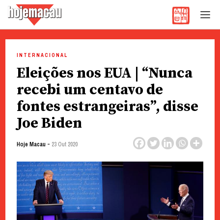
Hoje Macau
Jornal em Língua Portuguesa
Skip
to
INTERNACIONAL
content
Eleições nos EUA | “Nunca
recebi um centavo de
fontes estrangeiras”, disse
Joe Biden
-
Hoje Macau
23 Out 2020