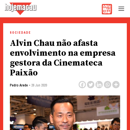
Hoje Macau
Jornal em Língua Portuguesa
Skip
to
SOCIEDADE
content
Alvin Chau não afasta
envolvimento na empresa
gestora da Cinemateca
Paixão
-
Pedro Arede
26 Jun 2020