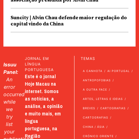
Suncity | Alvin Chau defende maior regulação do
capital vindo da China
JORNAL EM
TEMAS
Issuu
LÍNGUA
PORTUGUESA
Panel:
A CANHOTA
AI PORTUGAL
Este é o jornal
An
ANTROPOFOBIAS
Hoje Macau na
error
internet. Somos
A OUTRA FACE
occurred
as notícias, a
ARTES, LETRAS E IDEIAS
while
análise, a opinião
we
BREVES
CARTOGRAFIAS
e muito mais, em
try
CARTOGRAFIAS
língua
list
portuguesa, na
CHINA / ÁSIA
your
Região
CRÓNICO ORIENTE
publications