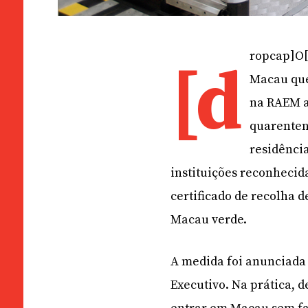
ropcap]O[
[d
Macau que
na RAEM a
quarenten
residênci
instituições reconhecida
certificado de recolha d
Macau verde.
A medida foi anunciada 
Executivo. Na prática, 