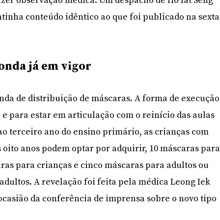
zer observação médica. Um despacho de Ho Iat Seng
ntinha conteúdo idêntico ao que foi publicado na sexta
onda já em vigor
nda de distribuição de máscaras. A forma de execução
a e para estar em articulação com o reinício das aulas
ao terceiro ano do ensino primário, as crianças com
s oito anos podem optar por adquirir, 10 máscaras par
ras para crianças e cinco máscaras para adultos ou
adultos. A revelação foi feita pela médica Leong Iek
 ocasião da conferência de imprensa sobre o novo tipo