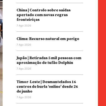
China | Controlo sobre saídas
apertado com novas regras
fronteiriças
7 Ago 2026
Clima: Recurso natural em perigo
7 Ago 2026
Japão | Retiradas 5 mil pessoas com
aproximação de tufão Dolphin
7 Ago 2026
Timor-Leste | Desmantelados 16
centros de burla ‘online’ desde 26
de junho
7 Ago 2026