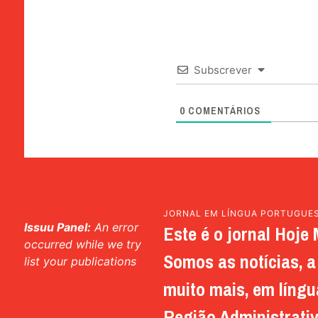
Subscrever
0
COMENTÁRIOS
JORNAL EM LÍNGUA PORTUGUE
Issuu Panel:
An error
Este é o jornal Hoje 
occurred while we try
Somos as notícias, a 
list your publications
muito mais, em língu
Região Administrativ