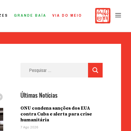
ZES
GRANDE BAÍA
VIA DO MEIO
Pesquisar
por:
Últimas Notícias
ONU condena sanções dos EUA
contra Cuba e alerta para crise
humanitária
7 Ago 2026