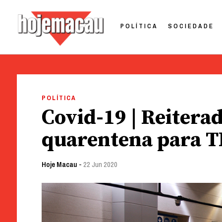
POLÍTICA
SOCIEDADE
Hoje Macau
Jornal em Língua Portuguesa
Skip
to
POLÍTICA
content
Covid-19 | Reitera
quarentena para T
Hoje Macau
-
22 Jun 2020