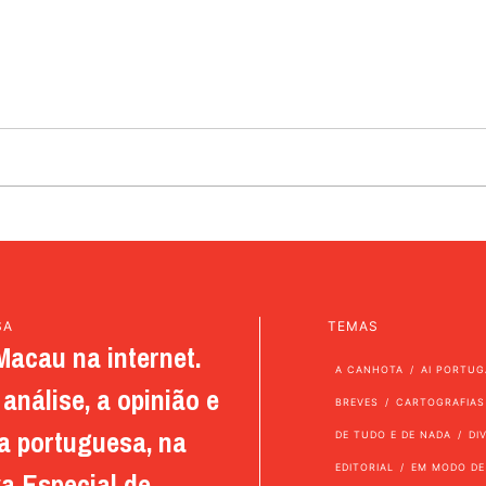
SA
TEMAS
Macau na internet.
A CANHOTA
AI PORTUG
análise, a opinião e
BREVES
CARTOGRAFIAS
a portuguesa, na
DE TUDO E DE NADA
DI
EDITORIAL
EM MODO DE
a Especial de