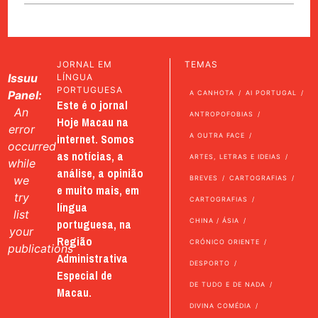
JORNAL EM
TEMAS
Issuu
LÍNGUA
PORTUGUESA
Panel:
A CANHOTA
AI PORTUGAL
Este é o jornal
An
ANTROPOFOBIAS
Hoje Macau na
error
internet. Somos
A OUTRA FACE
occurred
as notícias, a
ARTES, LETRAS E IDEIAS
while
análise, a opinião
we
BREVES
CARTOGRAFIAS
e muito mais, em
try
CARTOGRAFIAS
língua
list
portuguesa, na
CHINA / ÁSIA
your
Região
CRÓNICO ORIENTE
publications
Administrativa
DESPORTO
Especial de
DE TUDO E DE NADA
Macau.
DIVINA COMÉDIA