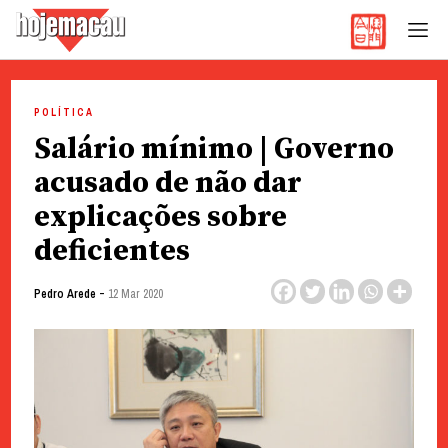
Hoje Macau
Jornal em Língua Portuguesa
Skip
to
POLÍTICA
content
Salário mínimo | Governo
acusado de não dar
explicações sobre
deficientes
-
Pedro Arede
12 Mar 2020