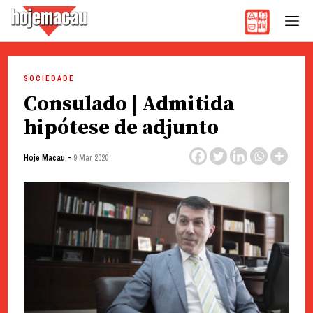
Hoje Macau
Jornal em Língua Portuguesa
Skip
to
SOCIEDADE
content
Consulado | Admitida
hipótese de adjunto
-
Hoje Macau
9 Mar 2020