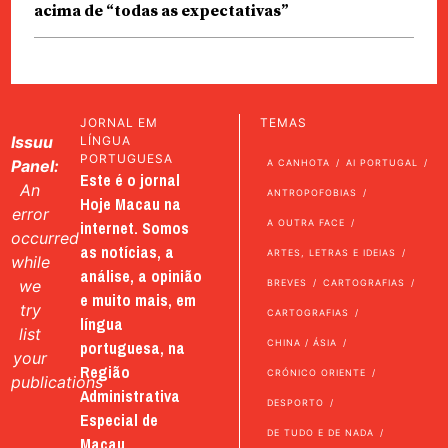
acima de “todas as expectativas”
JORNAL EM
TEMAS
Issuu
LÍNGUA
PORTUGUESA
Panel:
A CANHOTA
AI PORTUGAL
Este é o jornal
An
ANTROPOFOBIAS
Hoje Macau na
error
internet. Somos
A OUTRA FACE
occurred
as notícias, a
ARTES, LETRAS E IDEIAS
while
análise, a opinião
we
BREVES
CARTOGRAFIAS
e muito mais, em
try
CARTOGRAFIAS
língua
list
portuguesa, na
CHINA / ÁSIA
your
Região
CRÓNICO ORIENTE
publications
Administrativa
DESPORTO
Especial de
DE TUDO E DE NADA
Macau.