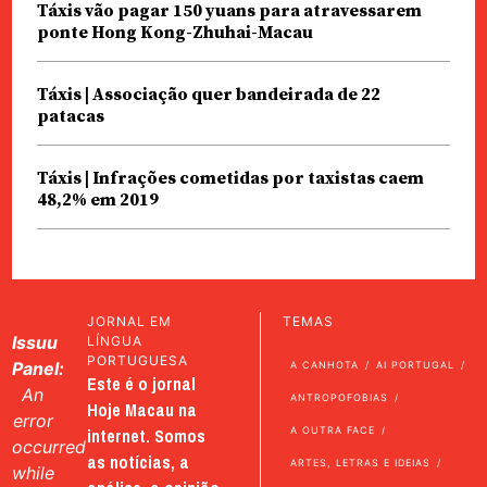
Táxis vão pagar 150 yuans para atravessarem
ponte Hong Kong-Zhuhai-Macau
Táxis | Associação quer bandeirada de 22
patacas
Táxis | Infrações cometidas por taxistas caem
48,2% em 2019
JORNAL EM
TEMAS
Issuu
LÍNGUA
PORTUGUESA
Panel:
A CANHOTA
AI PORTUGAL
Este é o jornal
An
ANTROPOFOBIAS
Hoje Macau na
error
internet. Somos
A OUTRA FACE
occurred
as notícias, a
ARTES, LETRAS E IDEIAS
while