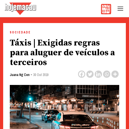
Hoje Macau
Jornal em Língua Portuguesa
Skip
to
SOCIEDADE
content
Táxis | Exigidas regras
para aluguer de veículos a
terceiros
-
Juana Ng Cen
30 Out 2019