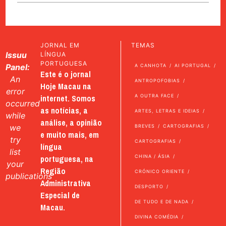
JORNAL EM
TEMAS
Issuu
LÍNGUA
PORTUGUESA
Panel:
A CANHOTA
AI PORTUGAL
Este é o jornal
An
ANTROPOFOBIAS
Hoje Macau na
error
internet. Somos
A OUTRA FACE
occurred
as notícias, a
ARTES, LETRAS E IDEIAS
while
análise, a opinião
we
BREVES
CARTOGRAFIAS
e muito mais, em
try
CARTOGRAFIAS
língua
list
portuguesa, na
CHINA / ÁSIA
your
Região
CRÓNICO ORIENTE
publications
Administrativa
DESPORTO
Especial de
DE TUDO E DE NADA
Macau.
DIVINA COMÉDIA