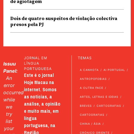
de agiotagem
Dois de quatro suspeitos de violação colectiva
presos pela PJ
JORNAL EM
TEMAS
Issuu
LÍNGUA
PORTUGUESA
Panel:
A CANHOTA
AI PORTUGAL
Este é o jornal
An
ANTROPOFOBIAS
Hoje Macau na
error
internet. Somos
A OUTRA FACE
occurred
as notícias, a
ARTES, LETRAS E IDEIAS
while
análise, a opinião
we
BREVES
CARTOGRAFIAS
e muito mais, em
try
CARTOGRAFIAS
língua
list
portuguesa, na
CHINA / ÁSIA
your
Região
CRÓNICO ORIENTE