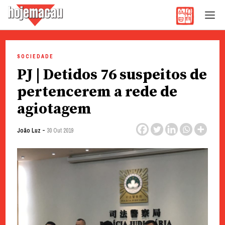
Hoje Macau
Jornal em Língua Portuguesa
Skip
to
SOCIEDADE
content
PJ | Detidos 76 suspeitos de
pertencerem a rede de
agiotagem
-
João Luz
30 Out 2019