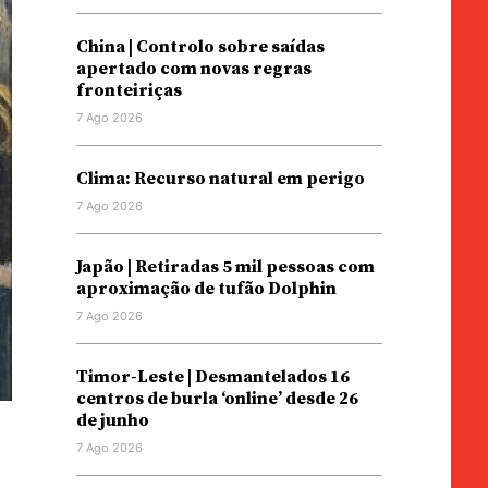
China | Controlo sobre saídas
apertado com novas regras
fronteiriças
7 Ago 2026
Clima: Recurso natural em perigo
7 Ago 2026
Japão | Retiradas 5 mil pessoas com
aproximação de tufão Dolphin
7 Ago 2026
Timor-Leste | Desmantelados 16
centros de burla ‘online’ desde 26
de junho
7 Ago 2026