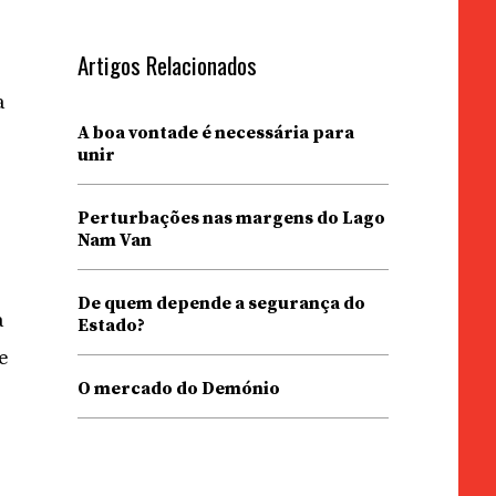
Artigos Relacionados
a
A boa vontade é necessária para
unir
Perturbações nas margens do Lago
Nam Van
De quem depende a segurança do
a
Estado?
de
O mercado do Demónio