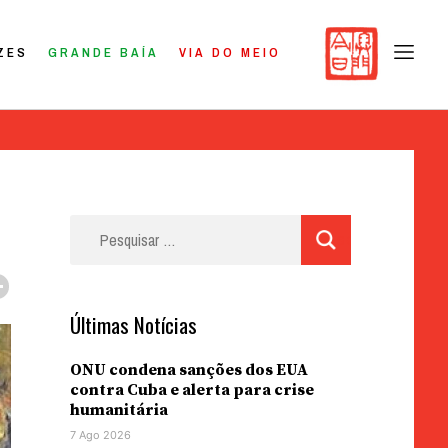
ZES
GRANDE BAÍA
VIA DO MEIO
Pesquisar
por:
Últimas Notícias
ONU condena sanções dos EUA
contra Cuba e alerta para crise
humanitária
7 Ago 2026