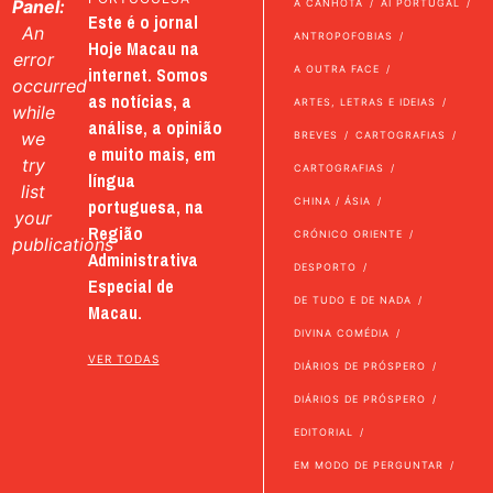
Panel:
A CANHOTA
AI PORTUGAL
Este é o jornal
An
ANTROPOFOBIAS
Hoje Macau na
error
internet. Somos
A OUTRA FACE
occurred
as notícias, a
ARTES, LETRAS E IDEIAS
while
análise, a opinião
we
BREVES
CARTOGRAFIAS
e muito mais, em
try
CARTOGRAFIAS
língua
list
portuguesa, na
CHINA / ÁSIA
your
Região
CRÓNICO ORIENTE
publications
Administrativa
DESPORTO
Especial de
DE TUDO E DE NADA
Macau.
DIVINA COMÉDIA
VER TODAS
DIÁRIOS DE PRÓSPERO
DIÁRIOS DE PRÓSPERO
EDITORIAL
EM MODO DE PERGUNTAR