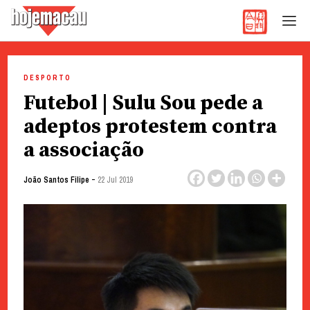
Hoje Macau
Jornal em Língua Portuguesa
Skip
to
DESPORTO
content
Futebol | Sulu Sou pede a
adeptos protestem contra
a associação
-
João Santos Filipe
22 Jul 2019