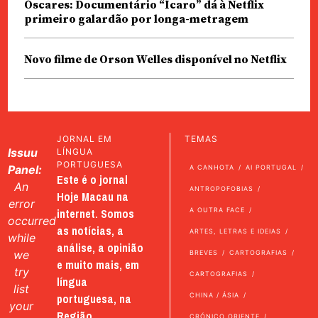
Óscares: Documentário “Ícaro” dá à Netflix
primeiro galardão por longa-metragem
Novo filme de Orson Welles disponível no Netflix
JORNAL EM
TEMAS
Issuu
LÍNGUA
PORTUGUESA
Panel:
A CANHOTA
AI PORTUGAL
Este é o jornal
An
ANTROPOFOBIAS
Hoje Macau na
error
internet. Somos
A OUTRA FACE
occurred
as notícias, a
ARTES, LETRAS E IDEIAS
while
análise, a opinião
we
BREVES
CARTOGRAFIAS
e muito mais, em
try
CARTOGRAFIAS
língua
list
portuguesa, na
CHINA / ÁSIA
your
Região
CRÓNICO ORIENTE