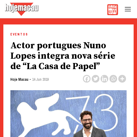
Hoje Macau
Jornal em Língua Portuguesa
Skip
to
EVENTOS
content
Actor portugues Nuno
Lopes integra nova série
de “La Casa de Papel”
-
Hoje Macau
14 Jun 2019