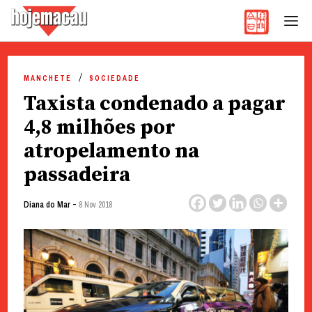
Hoje Macau
Jornal em Língua Portuguesa
Skip
to
MANCHETE
SOCIEDADE
content
Taxista condenado a pagar
4,8 milhões por
atropelamento na
passadeira
-
Diana do Mar
8 Nov 2018