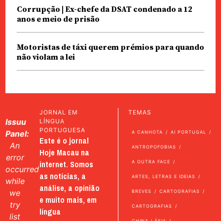
Corrupção | Ex-chefe da DSAT condenado a 12
anos e meio de prisão
Motoristas de táxi querem prémios para quando
não violam a lei
JORNAL EM
TEMAS
Issuu
LÍNGUA
PORTUGUESA
Panel:
A CANHOTA
AI PORTUGAL
Este é o jornal
An
ANTROPOFOBIAS
Hoje Macau na
error
internet. Somos
A OUTRA FACE
occurred
as notícias, a
ARTES, LETRAS E IDEIAS
while
análise, a opinião
we
BREVES
CARTOGRAFIAS
e muito mais, em
try
CARTOGRAFIAS
língua
list
CHINA / ÁSIA