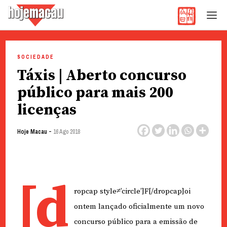
Hoje Macau
Jornal em Língua Portuguesa
Skip
to
SOCIEDADE
content
Táxis | Aberto concurso
público para mais 200
licenças
-
Hoje Macau
16 Ago 2018
[d
ropcap style≠’circle’]F[/dropcap]oi
ontem lançado oficialmente um novo
concurso público para a emissão de