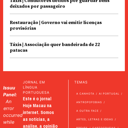
Táxis | Condutores detidos por guardar bens
deixados por passageiro
Restauração | Governo vai emitir licenças
provisórias
Táxis | Associação quer bandeirada de 22
patacas
JORNAL EM
TEMAS
Issuu
LÍNGUA
PORTUGUESA
Panel:
A CANHOTA
AI PORTUGAL
Este é o jornal
An
ANTROPOFOBIAS
Hoje Macau na
error
internet. Somos
A OUTRA FACE
occurred
as notícias, a
ARTES, LETRAS E IDEIAS
while
análise, a opinião
BREVES
CARTOGRAFIAS