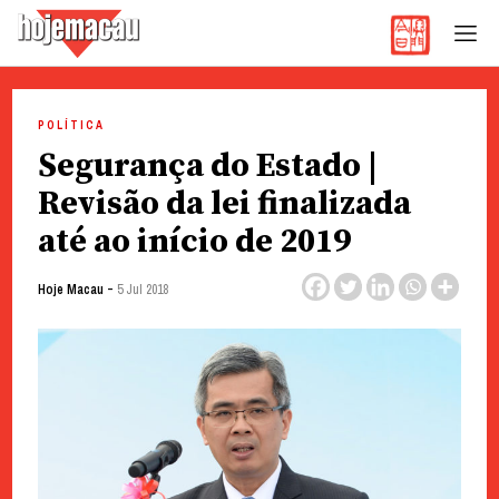
Hoje Macau
Jornal em Língua Portuguesa
Skip
to
POLÍTICA
content
Segurança do Estado |
Revisão da lei finalizada
até ao início de 2019
-
Hoje Macau
5 Jul 2018