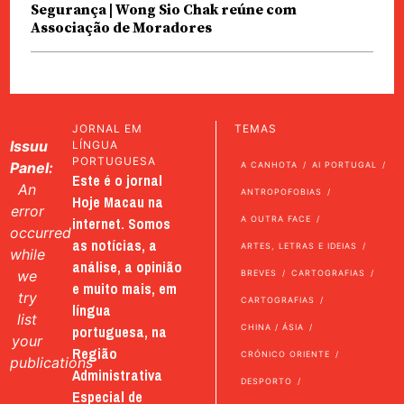
Segurança | Wong Sio Chak reúne com
Associação de Moradores
JORNAL EM
TEMAS
Issuu
LÍNGUA
PORTUGUESA
Panel:
A CANHOTA
AI PORTUGAL
Este é o jornal
An
ANTROPOFOBIAS
Hoje Macau na
error
internet. Somos
A OUTRA FACE
occurred
as notícias, a
ARTES, LETRAS E IDEIAS
while
análise, a opinião
we
BREVES
CARTOGRAFIAS
e muito mais, em
try
CARTOGRAFIAS
língua
list
portuguesa, na
CHINA / ÁSIA
your
Região
CRÓNICO ORIENTE
publications
Administrativa
DESPORTO
Especial de