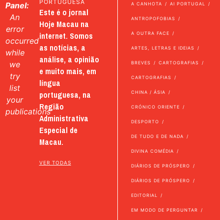
PORTUGUESA
Panel:
A CANHOTA
AI PORTUGAL
Este é o jornal
An
ANTROPOFOBIAS
Hoje Macau na
error
internet. Somos
A OUTRA FACE
occurred
as notícias, a
ARTES, LETRAS E IDEIAS
while
análise, a opinião
we
BREVES
CARTOGRAFIAS
e muito mais, em
try
CARTOGRAFIAS
língua
list
portuguesa, na
CHINA / ÁSIA
your
Região
CRÓNICO ORIENTE
publications
Administrativa
DESPORTO
Especial de
DE TUDO E DE NADA
Macau.
DIVINA COMÉDIA
VER TODAS
DIÁRIOS DE PRÓSPERO
DIÁRIOS DE PRÓSPERO
EDITORIAL
EM MODO DE PERGUNTAR