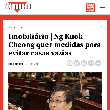
Hoje Macau
Jornal em Língua Portuguesa
Skip
to
POLÍTICA
content
Imobiliário | Ng Kuok
Cheong quer medidas para
evitar casas vazias
-
Hoje Macau
27 Jun 2018