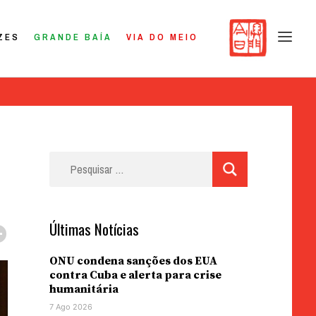
ZES
GRANDE BAÍA
VIA DO MEIO
Pesquisar
por:
Últimas Notícias
ONU condena sanções dos EUA
contra Cuba e alerta para crise
humanitária
7 Ago 2026