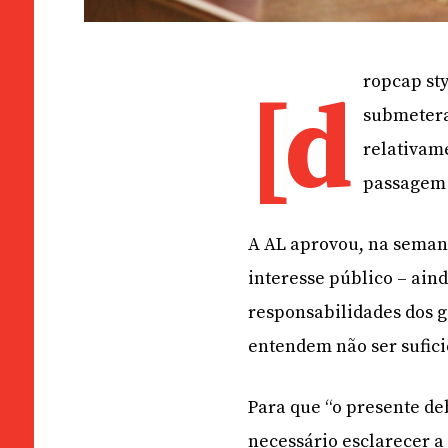
ropcap st
[d
submetera
relativam
passagem 
A AL aprovou, na seman
interesse público – ain
responsabilidades dos 
entendem não ser sufici
Para que “o presente de
necessário esclarecer a