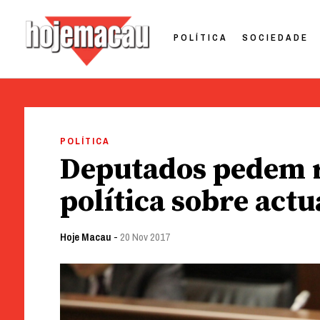
POLÍTICA
SOCIEDADE
Hoje Macau
Jornal em Língua Portuguesa
Skip
to
POLÍTICA
content
Deputados pedem r
política sobre act
Hoje Macau
-
20 Nov 2017