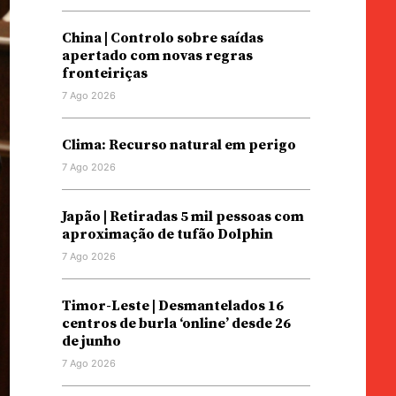
China | Controlo sobre saídas
apertado com novas regras
fronteiriças
7 Ago 2026
Clima: Recurso natural em perigo
7 Ago 2026
Japão | Retiradas 5 mil pessoas com
aproximação de tufão Dolphin
7 Ago 2026
Timor-Leste | Desmantelados 16
centros de burla ‘online’ desde 26
de junho
7 Ago 2026