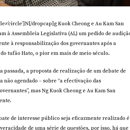
yle≠’circle’]N[/dropcap]g Kuok Cheong e Au Kam San
m à Assembleia Legislativa (AL) um pedido de audiçã
ente à responsabilização dos governantes após a
do tufão Hato, o pior em mais de meio século.
a passada, a proposta de realização de um debate de
da não agendado – sobre “a efectivação das
governantes”, mas Ng Kuok Cheong e Au Kam San
ente.
bate de interesse público seja eficazmente realizado é
 veracidade de uma série de questões, por isso, há que