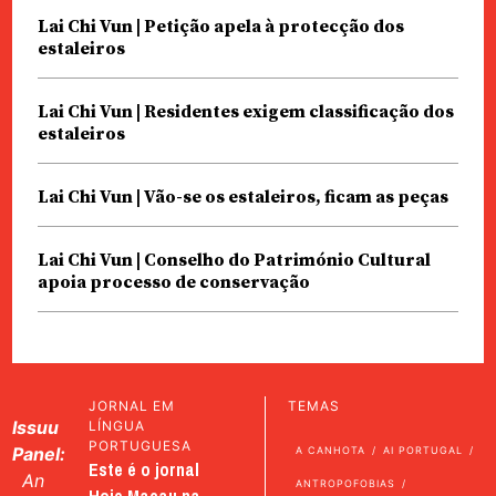
Lai Chi Vun | Petição apela à protecção dos
estaleiros
Lai Chi Vun | Residentes exigem classificação dos
estaleiros
Lai Chi Vun | Vão-se os estaleiros, ficam as peças
Lai Chi Vun | Conselho do Património Cultural
apoia processo de conservação
JORNAL EM
TEMAS
Issuu
LÍNGUA
PORTUGUESA
Panel:
A CANHOTA
AI PORTUGAL
Este é o jornal
An
ANTROPOFOBIAS