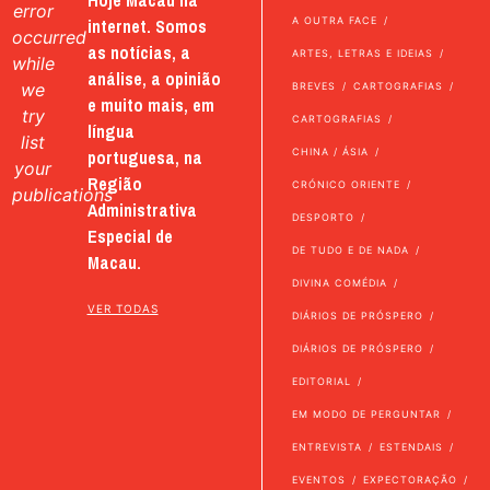
Hoje Macau na
error
internet. Somos
A OUTRA FACE
occurred
as notícias, a
ARTES, LETRAS E IDEIAS
while
análise, a opinião
we
BREVES
CARTOGRAFIAS
e muito mais, em
try
CARTOGRAFIAS
língua
list
portuguesa, na
CHINA / ÁSIA
your
Região
CRÓNICO ORIENTE
publications
Administrativa
DESPORTO
Especial de
DE TUDO E DE NADA
Macau.
DIVINA COMÉDIA
VER TODAS
DIÁRIOS DE PRÓSPERO
DIÁRIOS DE PRÓSPERO
EDITORIAL
EM MODO DE PERGUNTAR
ENTREVISTA
ESTENDAIS
EVENTOS
EXPECTORAÇÃO