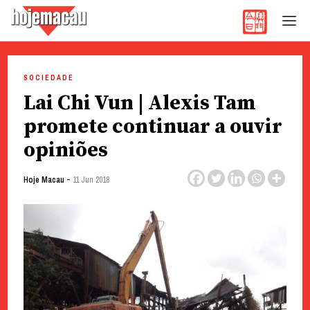
Hoje Macau
Jornal em Língua Portuguesa
Skip
to
SOCIEDADE
content
Lai Chi Vun | Alexis Tam
promete continuar a ouvir
opiniões
-
Hoje Macau
11 Jun 2018