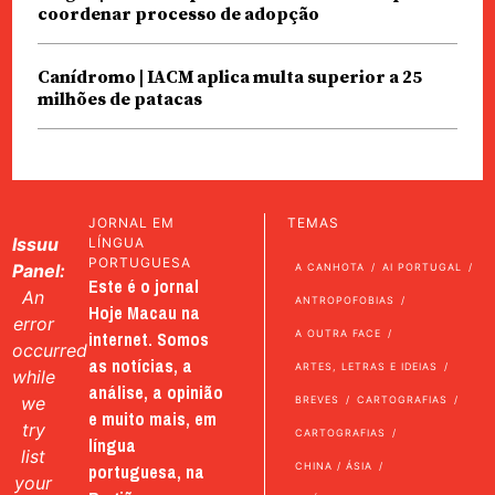
coordenar processo de adopção
Canídromo | IACM aplica multa superior a 25
milhões de patacas
JORNAL EM
TEMAS
Issuu
LÍNGUA
PORTUGUESA
Panel:
A CANHOTA
AI PORTUGAL
Este é o jornal
An
ANTROPOFOBIAS
Hoje Macau na
error
internet. Somos
A OUTRA FACE
occurred
as notícias, a
ARTES, LETRAS E IDEIAS
while
análise, a opinião
we
BREVES
CARTOGRAFIAS
e muito mais, em
try
CARTOGRAFIAS
língua
list
portuguesa, na
CHINA / ÁSIA
your