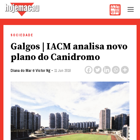
Hoje Macau
Jornal em Língua Portuguesa
Skip
to
SOCIEDADE
content
Galgos | IACM analisa novo
plano do Canidromo
e
-
Diana do Mar
Victor Ng
11 Jun 2018