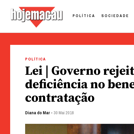
POLÍTICA
SOCIEDADE
Hoje Macau
Jornal em Língua Portuguesa
Skip
to
POLÍTICA
content
Lei | Governo rejei
deficiência no benef
contratação
Diana do Mar
-
30 Mai 2018