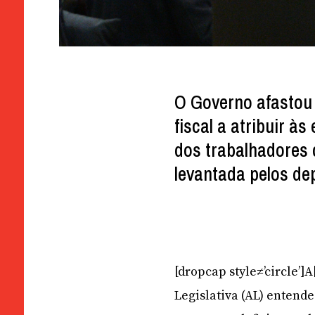
O Governo afastou a
fiscal a atribuir à
dos trabalhadores 
levantada pelos d
[dropcap style≠’circle’
Legislativa (AL) entend