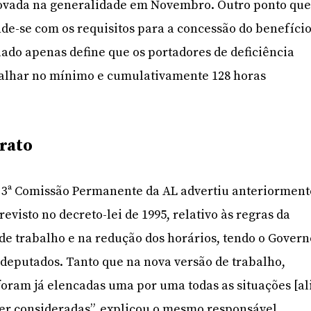
ovada na generalidade em Novembro. Outro ponto qu
de-se com os requisitos para a concessão do benefíci
ulado apenas define que os portadores de deficiência
balhar no mínimo e cumulativamente 128 horas
trato
a 3ª Comissão Permanente da AL advertiu anteriorment
revisto no decreto-lei de 1995, relativo às regras da
de trabalho e na redução dos horários, tendo o Govern
 deputados. Tanto que na nova versão de trabalho,
foram já elencadas uma por uma todas as situações [al
ser consideradas”, explicou o mesmo responsável.