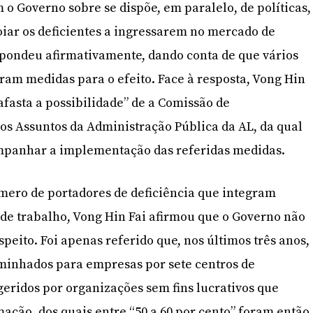
o Governo sobre se dispõe, em paralelo, de políticas,
oiar os deficientes a ingressarem no mercado de
spondeu afirmativamente, dando conta de que vários
aram medidas para o efeito. Face à resposta, Vong Hin
afasta a possibilidade” de a Comissão de
 Assuntos da Administração Pública da AL, da qual
companhar a implementação das referidas medidas.
mero de portadores de deficiência que integram
de trabalho, Vong Hin Fai afirmou que o Governo não
speito. Foi apenas referido que, nos últimos três anos,
minhados para empresas por sete centros de
 geridos por organizações sem fins lucrativos que
ação, dos quais entre “50 a 60 por cento” foram então