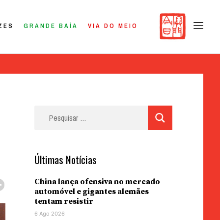
ZES
GRANDE BAÍA
VIA DO MEIO
Pesquisar
por:
Últimas Notícias
China lança ofensiva no mercado
automóvel e gigantes alemães
tentam resistir
6 Ago 2026