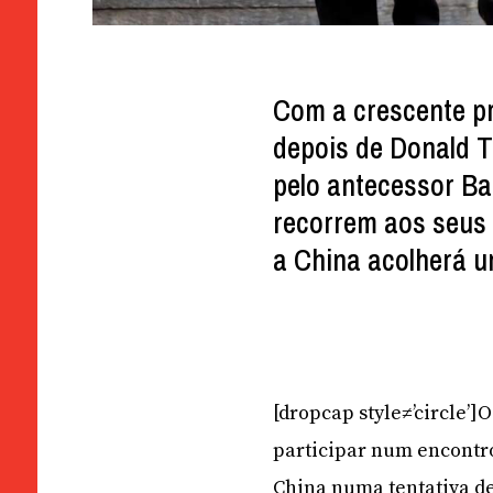
Com a crescente p
depois de Donald 
pelo antecessor Ba
recorrem aos seus 
a China acolherá u
[dropcap style≠’circle’]
participar num encontr
China numa tentativa d