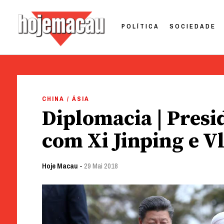
POLÍTICA
SOCIEDADE
Hoje Macau
Jornal em Língua Portuguesa
Skip
to
CHINA / ÁSIA
content
Diplomacia | Presi
com Xi Jinping e V
Hoje Macau
-
29 Mai 2018