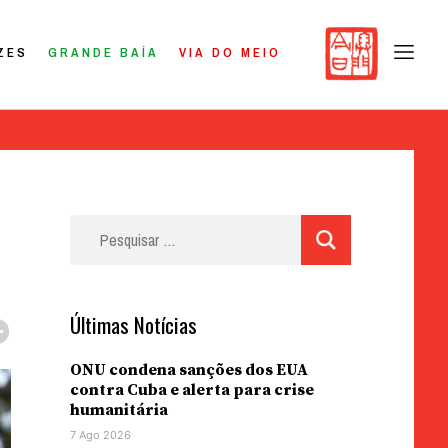
ZES
GRANDE BAÍA
VIA DO MEIO
Pesquisar
por:
Últimas Notícias
ONU condena sanções dos EUA
contra Cuba e alerta para crise
humanitária
7 Ago 2026