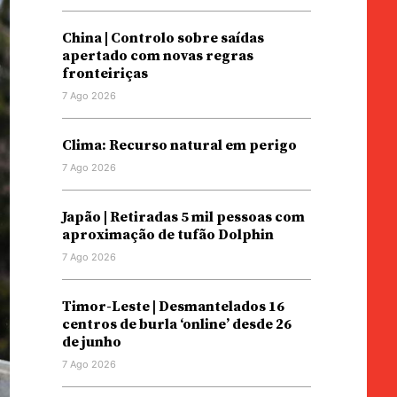
China | Controlo sobre saídas
apertado com novas regras
fronteiriças
7 Ago 2026
Clima: Recurso natural em perigo
7 Ago 2026
Japão | Retiradas 5 mil pessoas com
aproximação de tufão Dolphin
7 Ago 2026
Timor-Leste | Desmantelados 16
centros de burla ‘online’ desde 26
de junho
7 Ago 2026