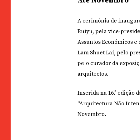
Até Novembro
A cerimónia de inaugura
Ruiyu, pela vice-presid
Assuntos Económicos e 
Lam Shuet Lai, pelo pr
pelo curador da exposiç
arquitectos.
Inserida na 16.ª edição 
“Arquitectura Não Intenc
Novembro.