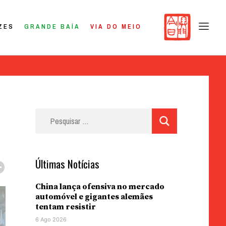
ZES
GRANDE BAÍA
VIA DO MEIO
Pesquisar
por:
Últimas Notícias
China lança ofensiva no mercado
automóvel e gigantes alemães
tentam resistir
6 Ago 2026