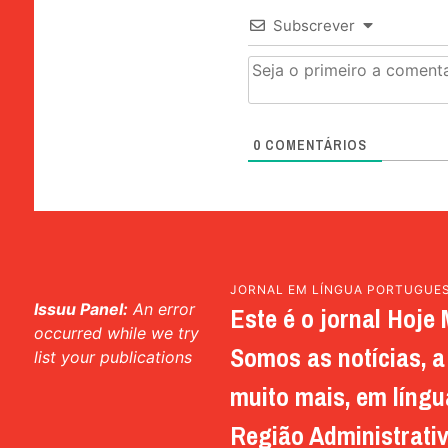
Subscrever
0
COMENTÁRIOS
JORNAL EM LÍNGUA PORTUGUE
Issuu Panel:
An error
Este é o jornal Hoje 
occurred while we try
Somos as notícias, a 
list your publications
muito mais, em língu
Região Administrativ