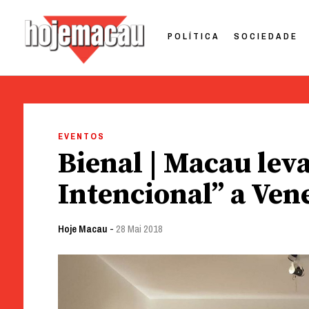
POLÍTICA
SOCIEDADE
Hoje Macau
Jornal em Língua Portuguesa
Skip
to
EVENTOS
content
Bienal | Macau lev
Intencional” a Ven
Hoje Macau
-
28 Mai 2018