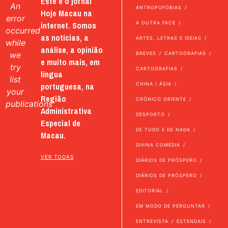
Este é o jornal
An
ANTROPOFOBIAS
Hoje Macau na
error
internet. Somos
A OUTRA FACE
occurred
as notícias, a
ARTES, LETRAS E IDEIAS
while
análise, a opinião
we
BREVES
CARTOGRAFIAS
e muito mais, em
try
CARTOGRAFIAS
língua
list
portuguesa, na
CHINA / ÁSIA
your
Região
CRÓNICO ORIENTE
publications
Administrativa
DESPORTO
Especial de
DE TUDO E DE NADA
Macau.
DIVINA COMÉDIA
VER TODAS
DIÁRIOS DE PRÓSPERO
DIÁRIOS DE PRÓSPERO
EDITORIAL
EM MODO DE PERGUNTAR
ENTREVISTA
ESTENDAIS