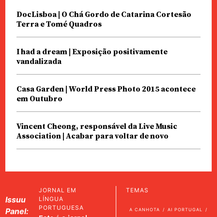
DocLisboa | O Chá Gordo de Catarina Cortesão
Terra e Tomé Quadros
I had a dream | Exposição positivamente
vandalizada
Casa Garden | World Press Photo 2015 acontece
em Outubro
Vincent Cheong, responsável da Live Music
Association | Acabar para voltar de novo
JORNAL EM
TEMAS
Issuu
LÍNGUA
PORTUGUESA
Panel:
A CANHOTA
AI PORTUGAL