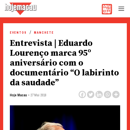
Hoje Macau
Jornal em Língua Portuguesa
Skip
to
EVENTOS
MANCHETE
content
Entrevista | Eduardo
Lourenço marca 95º
aniversário com o
documentário “O labirinto
da saudade”
-
Hoje Macau
27 Mai 2018