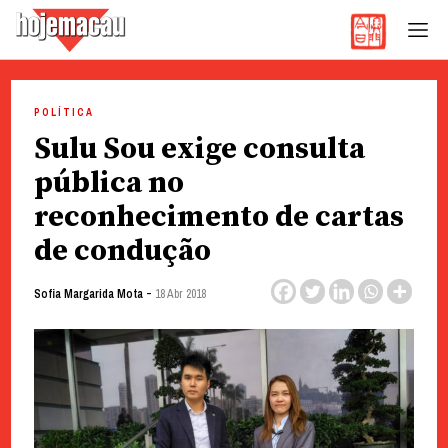
Hoje Macau
Jornal em Língua Portuguesa
Skip
to
POLÍTICA
content
Sulu Sou exige consulta
pública no
reconhecimento de cartas
de condução
-
Sofia Margarida Mota
18 Abr 2018